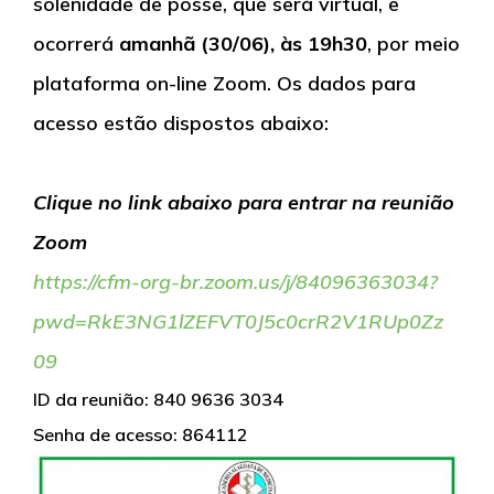
solenidade de posse, que será virtual, e
ocorrerá
amanhã (30/06), às 19h30
, por meio
plataforma on-line Zoom. Os dados para
acesso estão dispostos abaixo:
Clique no link abaixo para entrar na reunião
Zoom
https://cfm-org-br.zoom.us/j/
84096363034?
pwd=
RkE3NG1lZEFVT0J5c0crR2V1RUp0Zz
09
ID da reunião: 840 9636 3034
Senha de acesso: 864112